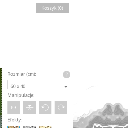
Koszyk (0)
Rozmiar (cm):
60 x 40
Manipulacje:
Efekty: