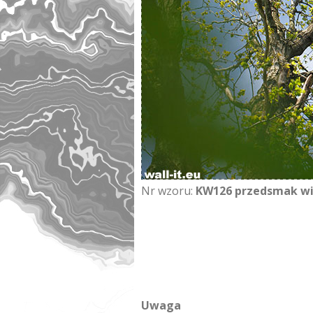
Nr wzoru:
KW126 przedsmak w
Uwaga