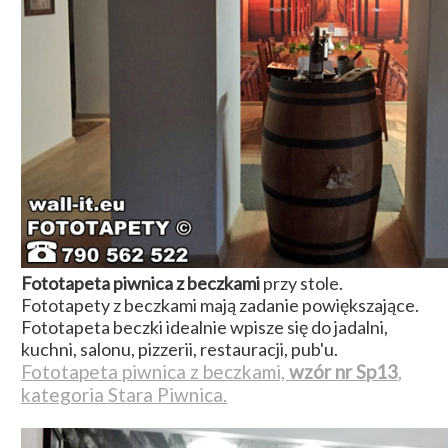
Fototapeta piwnica z beczkami
przy stole.
Fototapety z beczkami mają zadanie powiększające.
Fototapeta beczki idealnie wpisze się do jadalni,
kuchni, salonu, pizzerii, restauracji, pub'u.
Fototapeta piwnica z beczkami,
wzór nr Sp13
,
kategoria Stara Piwnica.