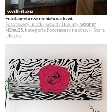
Fototapeeta czarno-biała na drzwi.
Fototapety uliczki, schody i kwiaty,
wzór nr
NDsu25
, kategoria Fototapety na drzwi - Stara
Uliczka.