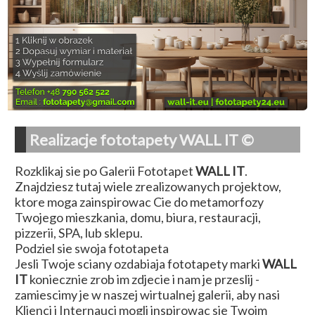
Realizacje fototapety WALL IT ©
Rozklikaj sie po Galerii Fototapet
WALL IT
.
Znajdziesz tutaj wiele zrealizowanych projektow,
ktore moga zainspirowac Cie do metamorfozy
Twojego mieszkania, domu, biura, restauracji,
pizzerii, SPA, lub sklepu.
Podziel sie swoja fototapeta
Jesli Twoje sciany ozdabiaja fototapety marki
WALL
IT
koniecznie zrob im zdjecie i nam je przeslij -
zamiescimy je w naszej wirtualnej galerii, aby nasi
Klienci i Internauci mogli inspirowac sie Twoim