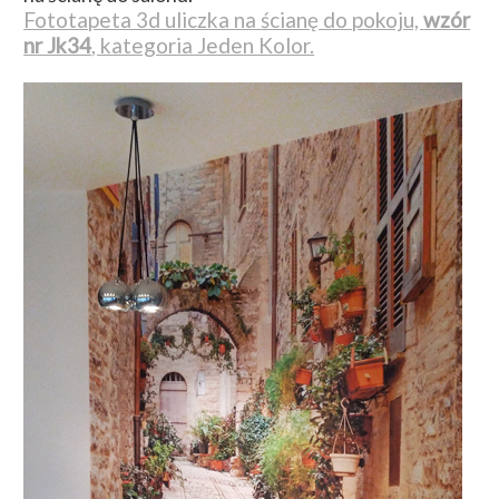
Fototapeta 3d uliczka na ścianę do pokoju,
wzór
nr Jk34
, kategoria Jeden Kolor.