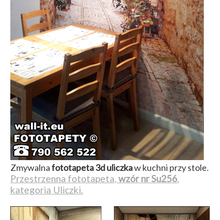
Zmywalna
fototapeta 3d uliczka
w kuchni przy stole.
Przestrzenna fototapeta,
wzór nr Su256
,
kategoria Uliczki.