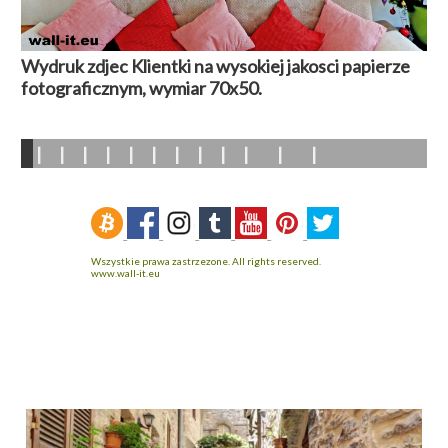
Wydruk zdjec Klientki na wysokiej jakosci papierze
fotograficznym, wymiar 70x50.
1
2
3
4
5
6
7
8
9
10
11
|
|
|
|
|
|
|
|
|
|
|
|
Wszystkie prawa zastrzezone. All rights reserved.
www.wall-it.eu