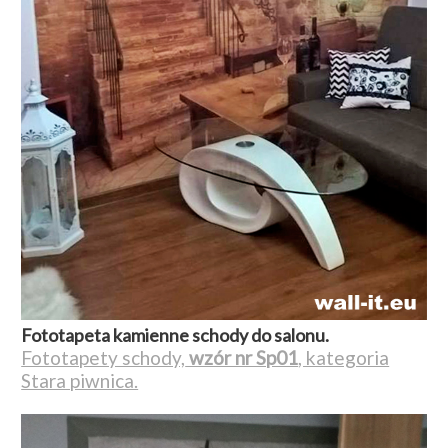
Fototapeta kamienne schody do salonu.
Fototapety schody,
wzór nr Sp01
, kategoria
Stara piwnica.