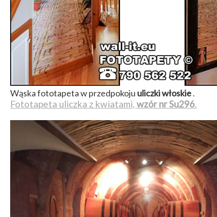
Wąska fototapeta w przedpokoju
uliczki włoskie
.
Fototapeta uliczka z kwiatami,
wzór nr Su296
.