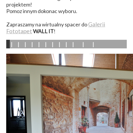
projektem!
Pomoz innym dokonac wyboru.
Galerii
Zapraszamy na wirtualny spacer do
Fototapet
WALL IT
!
1
2
3
4
5
6
7
8
9
10
11
|
|
|
|
|
|
|
|
|
|
|
|