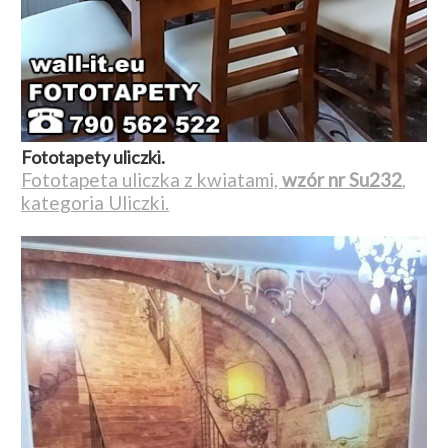
Fototapety uliczki.
Fototapeta uliczka z kwiatami,
wzór nr Su232
,
kategoria Uliczki.