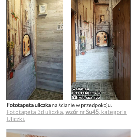
Fototapeta uliczka
na ścianie w przedpokoju.
Fototapeta 3d uliczka,
wzór nr Su45
, kategoria
Uliczki.