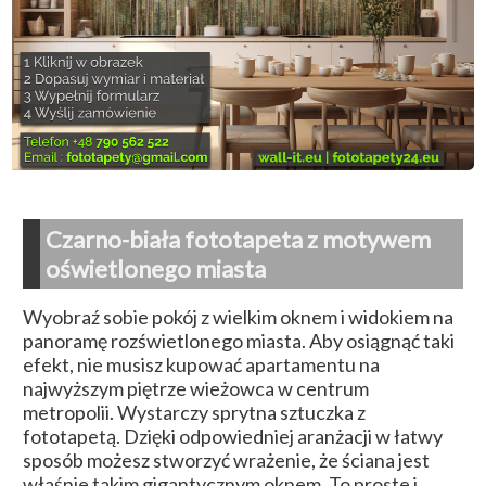
Czarno-biała fototapeta z motywem
oświetlonego miasta
Wyobraź sobie pokój z wielkim oknem i widokiem na
panoramę rozświetlonego miasta. Aby osiągnąć taki
efekt, nie musisz kupować apartamentu na
najwyższym piętrze wieżowca w centrum
metropolii. Wystarczy sprytna sztuczka z
fototapetą. Dzięki odpowiedniej aranżacji w łatwy
sposób możesz stworzyć wrażenie, że ściana jest
właśnie takim gigantycznym oknem. To proste i