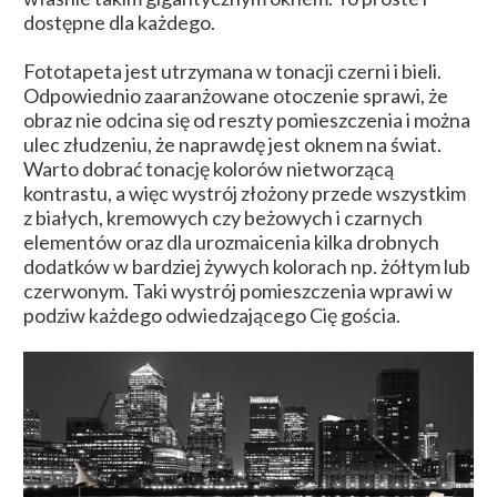
dostępne dla każdego.
Fototapeta jest utrzymana w tonacji czerni i bieli.
Odpowiednio zaaranżowane otoczenie sprawi, że
obraz nie odcina się od reszty pomieszczenia i można
ulec złudzeniu, że naprawdę jest oknem na świat.
Warto dobrać tonację kolorów nietworzącą
kontrastu, a więc wystrój złożony przede wszystkim
z białych, kremowych czy beżowych i czarnych
elementów oraz dla urozmaicenia kilka drobnych
dodatków w bardziej żywych kolorach np. żółtym lub
czerwonym. Taki wystrój pomieszczenia wprawi w
podziw każdego odwiedzającego Cię gościa.