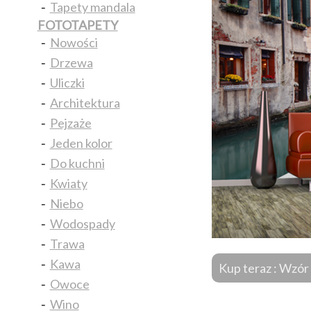
-
Tapety mandala
FOTOTAPETY
-
Nowości
-
Drzewa
-
Uliczki
-
Architektura
-
Pejzaże
-
Jeden kolor
-
Do kuchni
-
Kwiaty
-
Niebo
-
Wodospady
-
Trawa
-
Kawa
Kup teraz : Wz
-
Owoce
-
Wino