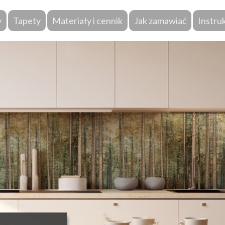
y
Tapety
Materiały i cennik
Jak zamawiać
Instru