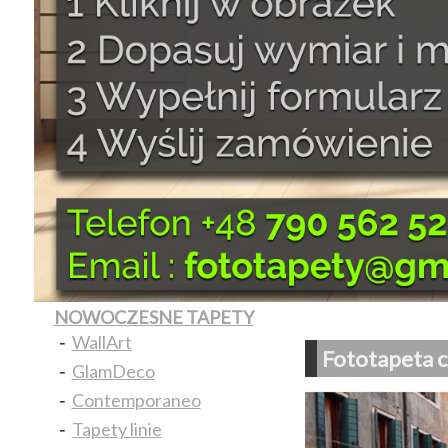
NOWOCZESNE TAPETY
-
WallArt
Fototapeta c
-
GlamDeco
-
Contemporaneo
-
Tapety linie