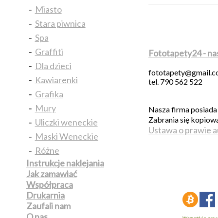
-
Miasto
-
Stara piwnica
-
Spa
-
Graffiti
Fototapety24 - na
-
Dla dzieci
fototapety@gmail.
-
Kawiarenki
tel. 790 562 522
-
Grafika
-
Mury
Nasza firma posiada 
Zabrania się kopiow
-
Uliczki weneckie
Ustawa o prawie a
-
Maski Weneckie
-
Różne
Instrukcje naklejania
Jak zamawiać
Współpraca
Drukarnia
Zaufali nam
O nas