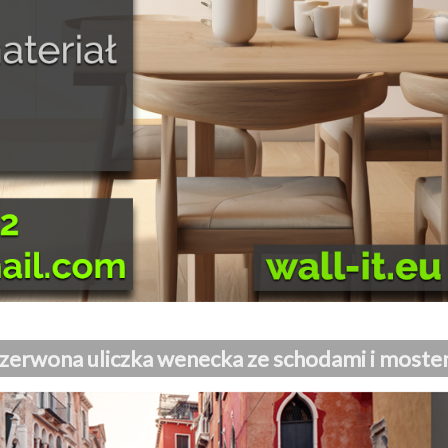
zerwona uliczka wenecka ze schodami i most