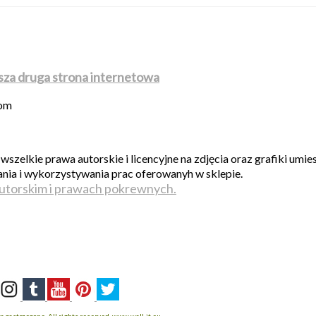
sza druga strona internetowa
com
wszelkie prawa autorskie i licencyjne na zdjęcia oraz grafiki umi
ania i wykorzystywania prac oferowanyh w sklepie.
utorskim i prawach pokrewnych.